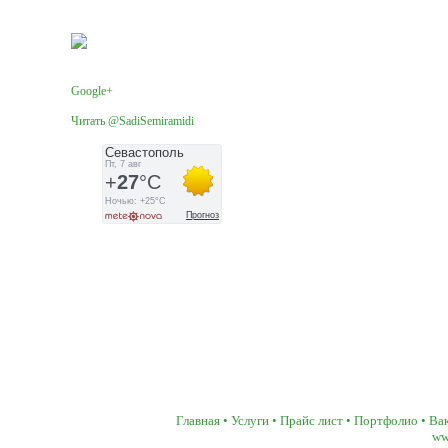
Facebook
Google+
Читать @SadiSemiramidi
Главная
•
Услуги
•
Прайс лист
•
Портфолио
•
Ва
ww