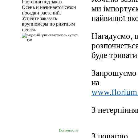
Растения под заказ.
ми імпортуєм
Осень и начинается сезон
посадки растений.
найвищої яко
Успейте заказать
крупномеры по риятным
ценам.
Нагадуємо, 
розпочнеться
буде триват
Запрошуємо 
на
www.florium.
З нетерпіння
Все новости
З повагою,