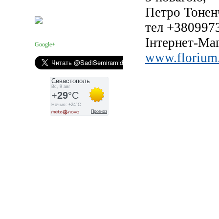
Петро Тонен
Facebook
тел +38099
Інтернет-Ма
Google+
www.florium.