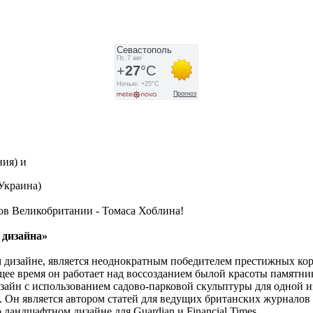
ния) и
Украина)
ов Великобритании - Томаса Хоблина!
 дизайна»
 дизайне, является неоднократным победителем престижных кор
ящее время он работает над воссозданием былой красоты памятн
зайн с использованием садово-парковой скульптуры для одной и
Он является автором статей для ведущих британских журналов Cou
 ландшафтном дизайне для Guardian и Financial Times.