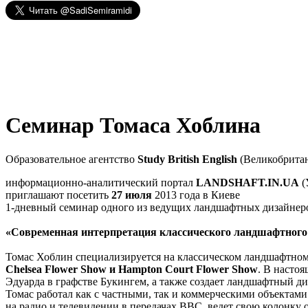
Семинар Томаса Хоблина
Образовательное агентство
Study British English
(Великобрита
информационно-аналитический портал
LANDSHAFT.IN.UA
(
приглашают посетить
27 июля
2013 года в Киеве
1-дневный семинар одного из ведущих ландшафтных дизайнер
«Современная интерпретация классического ландшафтного
Томас Хоблин специализируется на классическом ландшафтном
Chelsea Flower Show и Hampton Court Flower Show
. В насто
Эдуарда в графстве Букингем, а также создает ландшафтный ди
Томас работал как с частными, так и коммерческими объектами. 
на радио и телевидении в передачах BBC, ведет свою колонку о