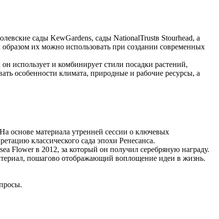
евские сады KewGardens, сады NationalTrustв Stourhead, а
м образом их можно использовать при создании современных
к он использует и комбинирует стили посадки растений,
вать особенности климата, природные и рабочие ресурсы, а
. На основе материала утренней сессии о ключевых
ретацию классического сада эпохи Ренесанса.
a Flower в 2012, за который он получил серебряную награду.
материал, пошагово отображающий воплощение идеи в жизнь.
просы.