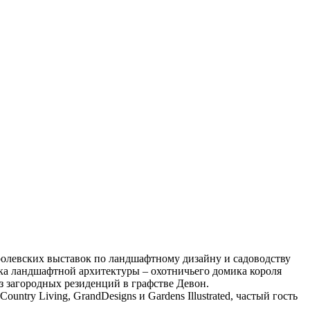
олевских выставок по ландшафтному дизайну и садоводству
ика ландшафтной архитектуры – охотничьего домика короля
з загородных резиденций в графстве Девон.
ntry Living, GrandDesigns и Gardens Illustrated, частый гость