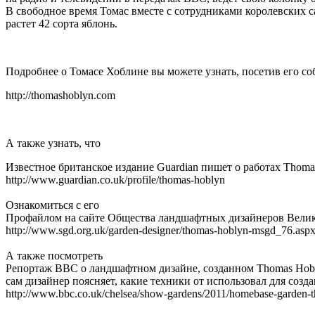
В свободное время Томас вместе с сотрудниками королевских с
растет 42 сорта яблонь.
Подробнее о Томасе Хоблине вы можете узнать, посетив его со
http://thomashoblyn.com
А также узнать, что
Известное британское издание Guardian пишет о работах Thoma
http://www.guardian.co.uk/profile/thomas-hoblyn
Ознакомиться с его
Профайлом на сайте Общества ландшафтных дизайнеров Вели
http://www.sgd.org.uk/garden-designer/thomas-hoblyn-msgd_76.asp
А также посмотреть
Репортаж BBC о ландшафтном дизайне, созданном Thomas Hobl
сам дизайнер поясняет, какие техники от использовал для созд
http://www.bbc.co.uk/chelsea/show-gardens/2011/homebase-garden-