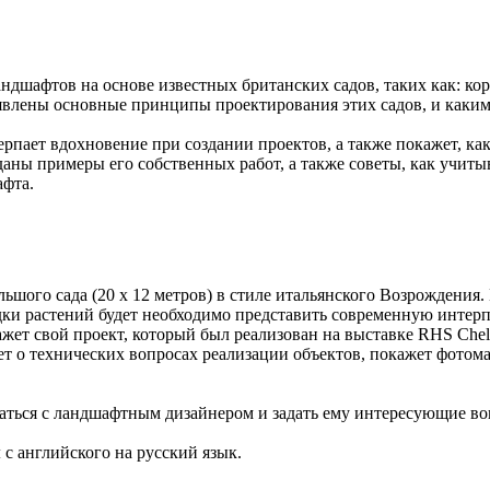
шафтов на основе известных британских садов, таких как: корол
ыявлены основные принципы проектирования этих садов, и каки
ерпает вдохновение при создании проектов, а также покажет, ка
даны примеры его собственных работ, а также советы, как учиты
афта.
льшого сада (20 х 12 метров) в стиле итальянского Возрождения
дки растений будет необходимо представить современную интерп
т свой проект, который был реализован на выставке RHS Chelse
жет о технических вопросах реализации объектов, покажет фото
аться с ландшафтным дизайнером и задать ему интересующие во
м
с английского на русский язык.