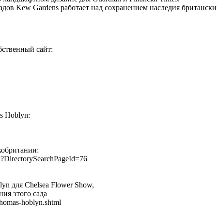
адов Kew Gardens работает над сохранением наследия британски
бственный сайт:
s Hoblyn:
кобритании:
x?DirectorySearchPageId=76
yn для Chelsea
Flower Show,
ания этого
сада
thomas-hoblyn.shtml